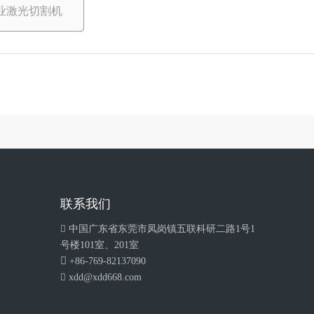
业激光切割机
联系我们

中国广东省东莞市凤岗镇五联科研二路1号1
号楼101室、201室

+86-769-82137090

xdd@xdd668.com