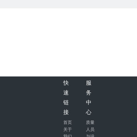
快
服
速
务
链
中
接
心
首页
质量
关于
人员
我们
与设