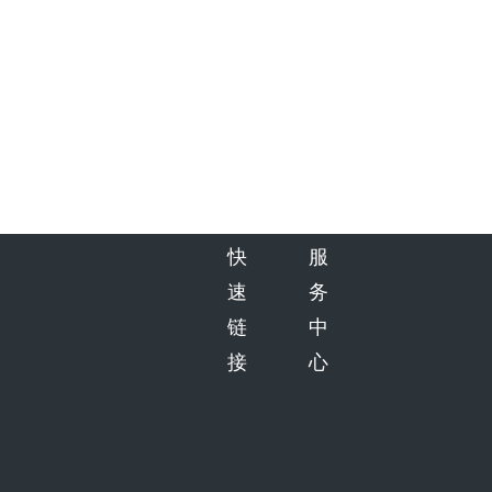
快
服
速
务
链
中
接
心